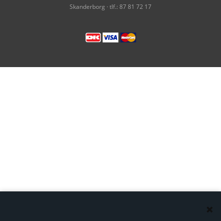
Skanderborg · tlf.: 87 81 72 17
TEKNISK PAPIR
DIVERSE