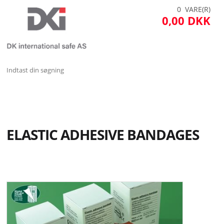
0 VARE(R)
0,00 DKK
MENU
SÅRPLEJE
ELASTIC ADHESIVE BANDAGES
HYGIEJNE
INKONTINENS
FØRSTEHJÆLP
SKYLLEVÆSKER OG GELER